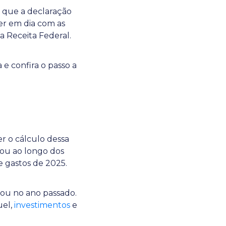
 que a declaração
ter em dia com as
la Receita Federal.
e confira o passo a
r o cálculo dessa
iou ao longo dos
e gastos de 2025.
hou no ano passado.
uel,
investimentos
e