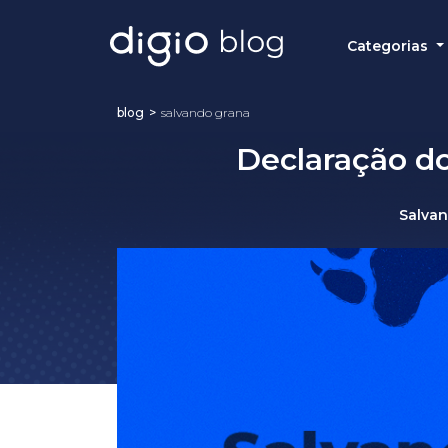
Categorias
blog
>
salvando grana
Declaração d
Salva