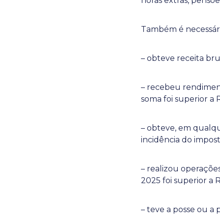
horas extras, pensõe
Também é necessári
– obteve receita bru
– recebeu rendiment
soma foi superior a
– obteve, em qualque
incidência do impost
– realizou operaçõe
2025 foi superior a
– teve a posse ou a 