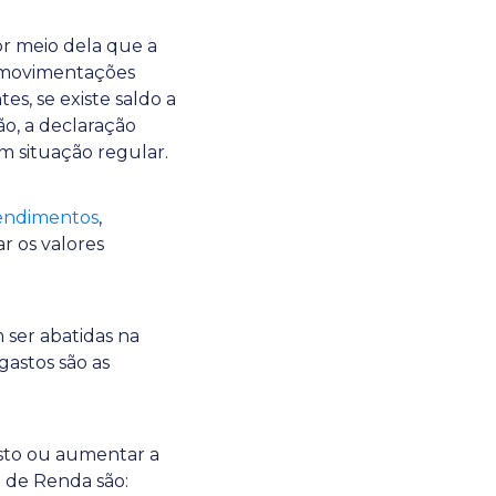
or meio dela que a
e movimentações
es, se existe saldo a
ão, a declaração
m situação regular.
rendimentos
,
r os valores
 ser abatidas na
gastos são as
sto ou aumentar a
o de Renda são: