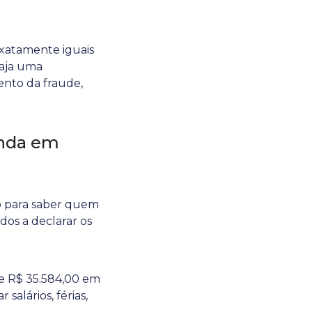
exatamente iguais
haja uma
mento da fraude,
enda em
so para saber quem
dos a declarar os
de R$ 35.584,00 em
salários, férias,