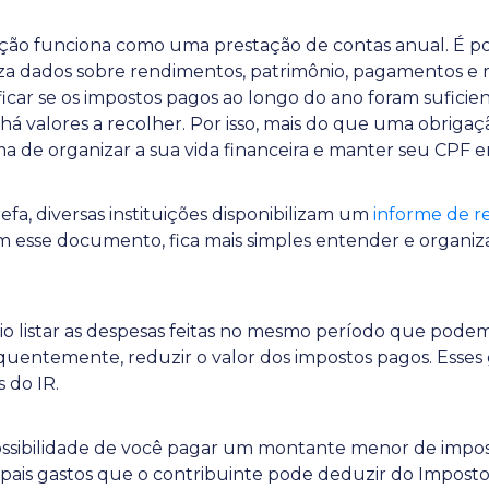
ração funciona como uma prestação de contas anual. É p
uza dados sobre rendimentos, patrimônio, pagamentos 
ificar se os impostos pagos ao longo do ano foram suficient
a há valores a recolher. Por isso, mais do que uma obrigaç
de organizar a sua vida financeira e manter seu CPF e
arefa, diversas instituições disponibilizam um
informe de 
om esse documento, fica mais simples entender e organiza
 listar as despesas feitas no mesmo período que podem
quentemente, reduzir o valor dos impostos pagos. Esses 
 do IR.
possibilidade de você pagar um montante menor de impo
ncipais gastos que o contribuinte pode deduzir do Impost