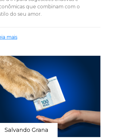
conômicas que combinam com o
stilo do seu amor.
eia mais
Salvando Grana