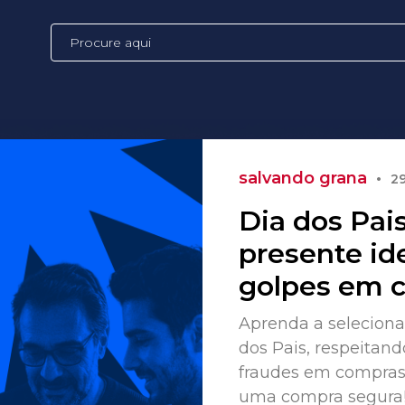
salvando grana
•
29
Dia dos Pai
presente id
golpes em 
Aprenda a selecionar
dos Pais, respeitan
fraudes em compras 
uma compra segura