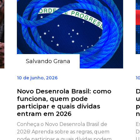
Salvando Grana
10 de junho, 2026
1
Novo Desenrola Brasil: como
D
funciona, quem pode
u
participar e quais dívidas
p
entram em 2026
n
Conheça o Novo Desenrola Brasil de
E
2026! Aprenda sobre as regras, quem
D
pode participar e quais dívidas podem
U