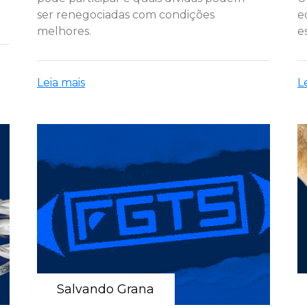
ser renegociadas com condições
e
melhores.
e
Leia mais
L
Salvando Grana