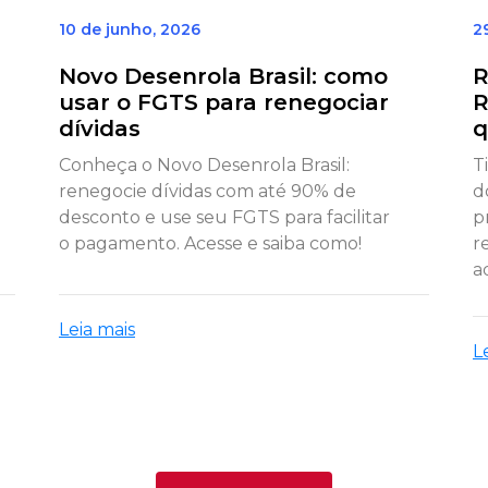
10 de junho, 2026
2
Novo Desenrola Brasil: como
R
usar o FGTS para renegociar
R
dívidas
q
Conheça o Novo Desenrola Brasil:
T
renegocie dívidas com até 90% de
d
desconto e use seu FGTS para facilitar
p
o pagamento. Acesse e saiba como!
r
a
Leia mais
L