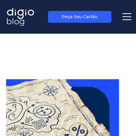
Peça Seu Cartão
blog
>
salvando grana
todos os posts sobre:
salvando grana