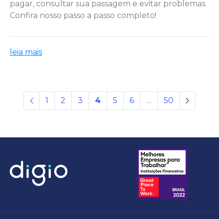
pagar, consultar sua passagem e evitar problemas.
Confira nosso passo a passo completo!
leia mais
Anterior
1
2
3
4
5
6
…
50
Próxim