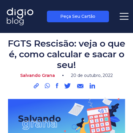
Peça Seu Cartão
blog
>
salvando grana
FGTS Rescisão: veja o que
é, como calcular e sacar o
seu!
•
Salvando Grana
20 de outubro, 2022