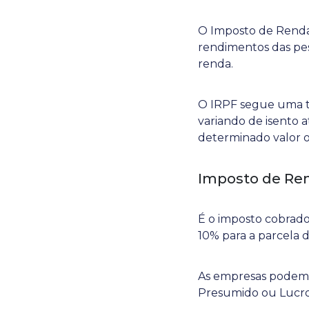
O Imposto de Renda é
rendimentos das pess
renda.
O IRPF segue uma ta
variando de isento 
determinado valor o
Imposto de Ren
É o imposto cobrado 
10% para a parcela 
As empresas podem o
Presumido ou Lucro 