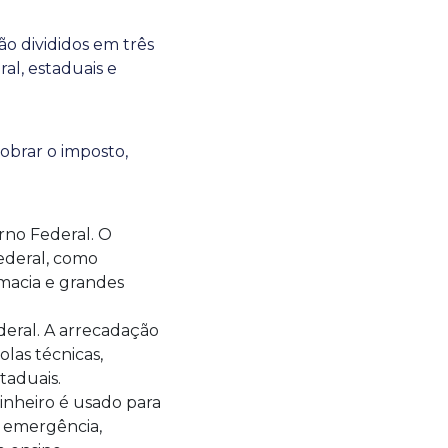
ão divididos em três
al, estaduais e
obrar o imposto,
rno Federal. O
federal, como
macia e grandes
deral. A arrecadação
olas técnicas,
taduais.
dinheiro é usado para
de emergência,