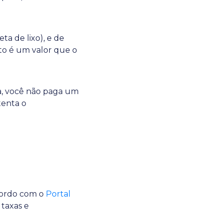
ta de lixo), e de
to é um valor que o
ja, você não paga um
tenta o
acordo com o
Portal
 taxas e