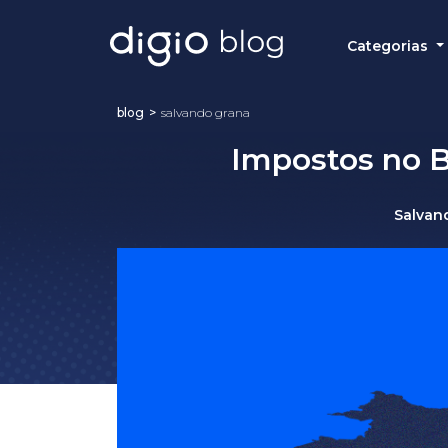
Categorias
blog
>
salvando grana
Impostos no B
Salvan