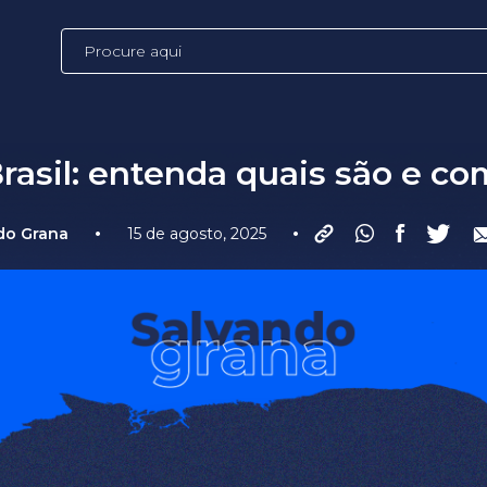
rasil: entenda quais são e c
•
•
do Grana
15 de agosto, 2025