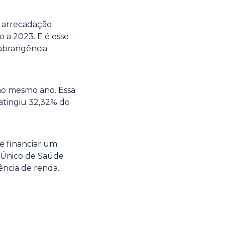
 a arrecadação
o a 2023. E é esse
 abrangência
 no mesmo ano. Essa
 atingiu 32,32% do
de financiar um
a Único de Saúde
ência de renda.