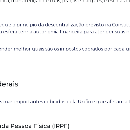
lica, manutenção de ruas, praças e parques, e escolas d
egue o princípio da descentralização previsto na Constit
 esfera tenha autonomia financeira para atender suas ne
ender melhor quais são os impostos cobrados por cada u
erais
s mais importantes cobrados pela União e que afetam a to
da Pessoa Física (IRPF)