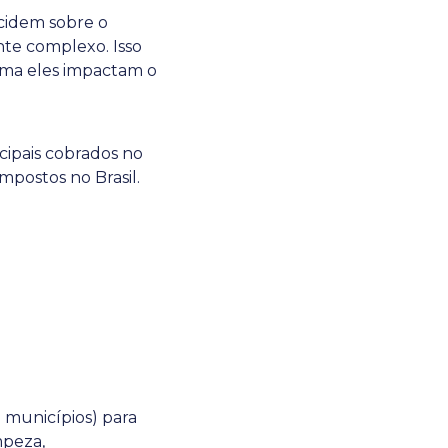
ncidem sobre o
nte complexo. Isso
rma eles impactam o
cipais cobrados no
mpostos no Brasil.
e municípios) para
mpeza,