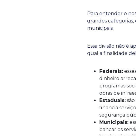
Para entender o noss
grandes categorias,
municipais.
Essa divisão não é 
qual a finalidade de
Federais:
esses
dinheiro arreca
programas soci
obras de infrae
Estaduais:
são 
financia serviç
segurança públi
Municipais:
ess
bancar os servi