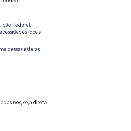
e ensino
uição Federal,
cessidades locais.
ma dessas esferas
dos nós, seja direta